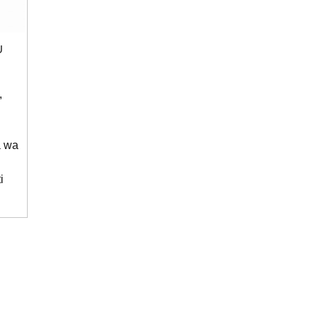
U
,
a wa
i