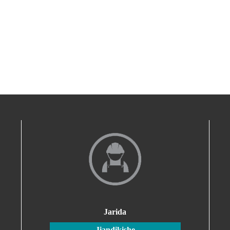
Jarida
Jiandikishe