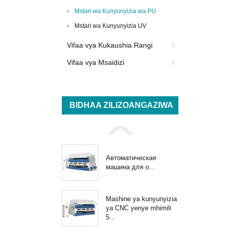
Mstari wa Kunyunyizia wa PU
Mstari wa Kunyunyizia UV
Vifaa vya Kukaushia Rangi
Vifaa vya Msaidizi
BIDHAA ZILIZOANGAZIWA
Автоматическая
машина для о...
Mashine ya kunyunyizia
ya CNC yenye mhimili
5...