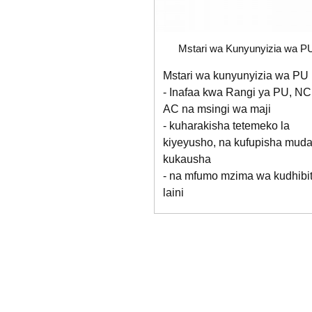
Mstari wa Kunyunyizia wa P
Mstari wa kunyunyizia wa PU
- Inafaa kwa Rangi ya PU, NC
AC na msingi wa maji
- kuharakisha tetemeko la
kiyeyusho, na kufupisha mud
kukausha
- na mfumo mzima wa kudhibit
laini