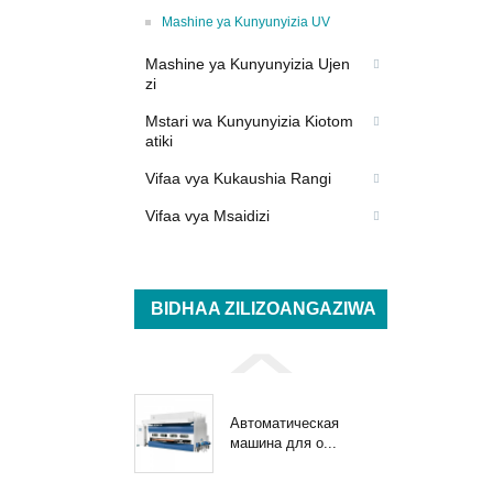
Mashine ya Kunyunyizia UV
Mashine ya Kunyunyizia Ujen
zi
Mstari wa Kunyunyizia Kiotom
atiki
Vifaa vya Kukaushia Rangi
Vifaa vya Msaidizi
BIDHAA ZILIZOANGAZIWA
Автоматическая
машина для о...