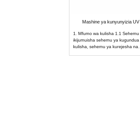
Mashine ya kunyunyizia UV
1. Mfumo wa kulisha 1.1 Sehemu 
ikijumuisha sehemu ya kugundua
kulisha, sehemu ya kurejesha na
kusafisha rangi, sehemu ya kupa
vifaa vya kazi. Mkanda wa kulisha
unastahimili kutu na asidi na alkali
Pia una kifaa cha kurekebisha
kupotoka kiotomatiki kwa mkanda
utaratibu wa kuzuia kupotoka. 2.
Mfumo wa kusafisha mkanda 2.1
Sehemu ya kurejesha na kusafis
rangi hutumia mkanda wa PE
unaostahimili kutu na alkali. Na se
ya utaratibu wa kurejesha na
kusafisha mkanda wa rangi
haujakamilika...