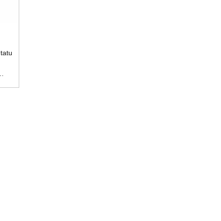
tatu
kua
.
 na
ha
ti