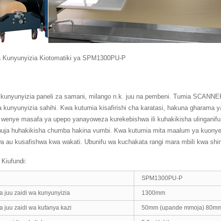
 Kunyunyizia Kiotomatiki ya SPM1300PU-P
 kunyunyizia paneli za samani, milango n.k. juu na pembeni. Tumia SCANNER 
 kunyunyizia sahihi. Kwa kutumia kisafirishi cha karatasi, hakuna gharama 
 wenye masafa ya upepo yanayoweza kurekebishwa ili kuhakikisha ulingani
chuja huhakikisha chumba hakina vumbi. Kwa kutumia mita maalum ya kuonyesh
wa au kusafishwa kwa wakati. Ubunifu wa kuchakata rangi mara mbili kwa shi
Kiufundi:
SPM1300PU-P
 juu zaidi wa kunyunyizia
1300mm
 juu zaidi wa kufanya kazi
50mm (upande mmoja) 80mm