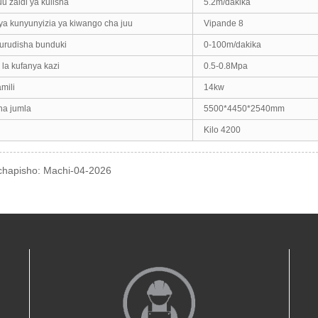
uu zaidi ya kulisha
5.2m/dakika
ya kunyunyizia ya kiwango cha juu
Vipande 8
kurudisha bunduki
0-100m/dakika
 la kufanya kazi
0.5-0.8Mpa
mili
14kw
ha jumla
5500*4450*2540mm
Kilo 4200
hapisho: Machi-04-2026