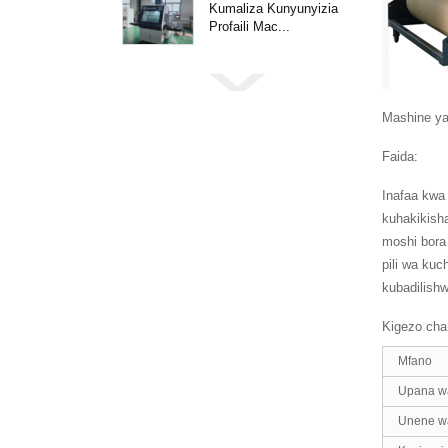
Kumaliza Kunyunyizia
Profaili Mac...
Mashine ya
Faida:
Inafaa kwa
kuhakikisha
moshi bora
pili wa ku
kubadilish
Kigezo cha 
Mfano
Upana wa
Unene wa