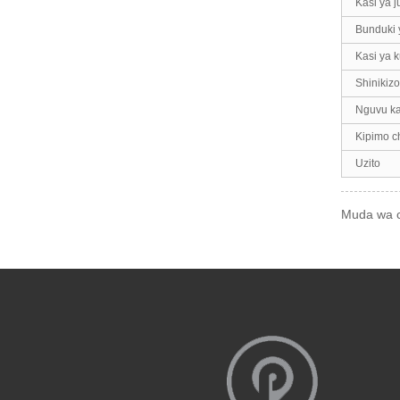
Kasi ya j
Bunduki 
Kasi ya 
Shinikizo
Nguvu ka
Kipimo c
Uzito
Muda wa c