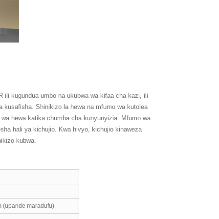
ili kugundua umbo na ukubwa wa kifaa cha kazi, ili
ya kusafisha. Shinikizo la hewa na mfumo wa kutolea
fu wa hewa katika chumba cha kunyunyizia. Mfumo wa
a hali ya kichujio. Kwa hivyo, kichujio kinaweza
nikizo kubwa.
 (upande maradufu)