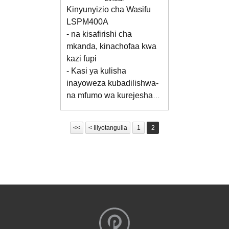
Kinyunyizio cha Wasifu
LSPM400A
- na kisafirishi cha
mkanda, kinachofaa kwa
kazi fupi
- Kasi ya kulisha
inayoweza kubadilishwa
-
na mfumo wa kurejesha
rangi na mfumo wa
kusafisha mikanda
<<
< Iliyotangulia
1
2