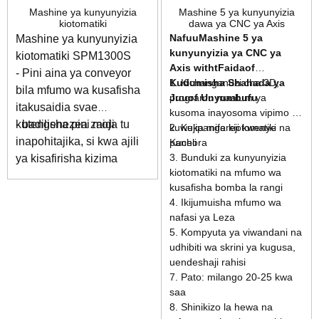
Mashine ya kunyunyizia
Mashine 5 ya kunyunyizia
kiotomatiki
dawa ya CNC ya Axis
SPD2500D-3D
Nafuu
Mashine 5 ya
Mashine ya kunyunyizia
kunyunyizia ya CNC ya
kiotomatiki SPM1300S
Axis w
ith
t
Faida
o
f
- Pini aina ya conveyor
Kudumisha Shahada ya
1. Kichanganuzi cha 3D,
bila mfumo wa kusafisha
Juu
programu maalum ya
o
f Unyumbufu
itakusaidia svae
kusoma inayosoma vipimo na
kutengenezea zaidi
- badilisha pini moja tu
kuweka mifereji kwenye
2. Kujipanga kiotomatiki na
inapohitajika, si kwa ajili
paneli
Kuchora
3. Bunduki za kunyunyizia
ya kisafirisha kizima
kiotomatiki na mfumo wa
kusafisha bomba la rangi
4. Ikijumuisha mfumo wa
nafasi ya Leza
5. Kompyuta ya viwandani na
udhibiti wa skrini ya kugusa,
uendeshaji rahisi
7. Pato: milango 20-25 kwa
saa
8. Shinikizo la hewa na