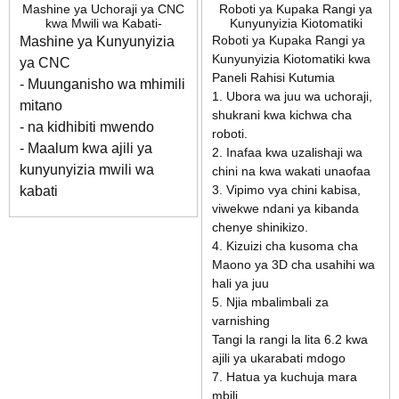
Mashine ya Uchoraji ya CNC
Roboti ya Kupaka Rangi ya
kwa Mwili wa Kabati-
Kunyunyizia Kiotomatiki
SPD2500H
yenye Kichanganuzi cha 3D
Roboti ya Kupaka Rangi ya
Mashine ya Kunyunyizia
SPM1300E-3D
Kunyunyizia Kiotomatiki kwa
ya CNC
Paneli Rahisi Kutumia
- Muunganisho wa mhimili
1. Ubora wa juu wa uchoraji,
mitano
shukrani kwa kichwa cha
- na kidhibiti mwendo
roboti.
- Maalum kwa ajili ya
2. Inafaa kwa uzalishaji wa
kunyunyizia mwili wa
chini na kwa wakati unaofaa
3. Vipimo vya chini kabisa,
kabati
viwekwe ndani ya kibanda
chenye shinikizo.
4. Kizuizi cha kusoma cha
Maono ya 3D cha usahihi wa
hali ya juu
5. Njia mbalimbali za
varnishing
Tangi la rangi la lita 6.2 kwa
ajili ya ukarabati mdogo
7. Hatua ya kuchuja mara
mbili