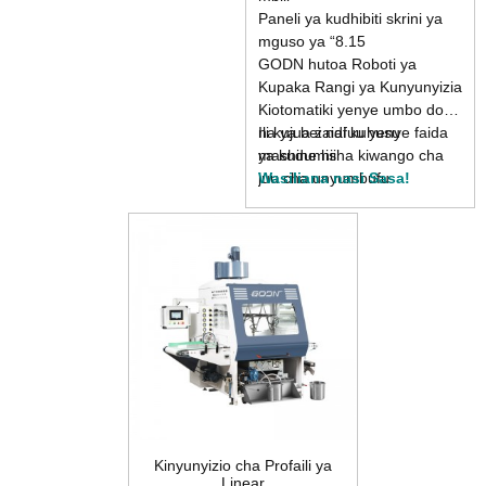
Paneli ya kudhibiti skrini ya
mguso ya “8.15
GODN hutoa Roboti ya
Kupaka Rangi ya Kunyunyizia
Kiotomatiki yenye umbo dogo
na ya bei nafuu yenye faida
Ili kujua zaidi kuhusu
ya kudumisha kiwango cha
mashine hii
juu cha unyumbufu.
Wasiliana nasi Sasa!
Kinyunyizio cha Profaili ya
Linear