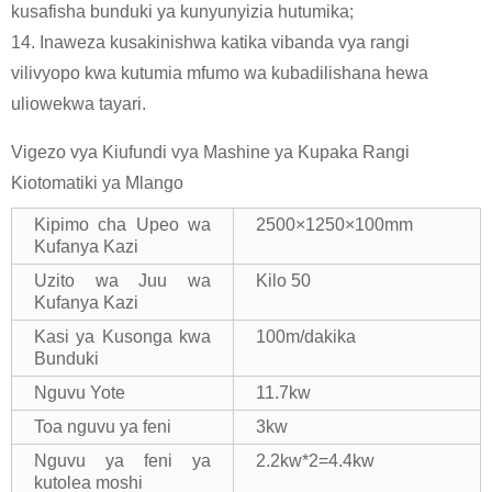
kusafisha bunduki ya kunyunyizia hutumika;
14. Inaweza kusakinishwa katika vibanda vya rangi
vilivyopo kwa kutumia mfumo wa kubadilishana hewa
uliowekwa tayari.
Vigezo vya Kiufundi vya Mashine ya Kupaka Rangi
Kiotomatiki ya Mlango
Kipimo cha Upeo wa
2500×1250×100mm
Kufanya Kazi
Uzito wa Juu wa
Kilo 50
Kufanya Kazi
Kasi ya Kusonga kwa
100m/dakika
Bunduki
Nguvu Yote
11.7kw
Toa nguvu ya feni
3kw
Nguvu ya feni ya
2.2kw*2=4.4kw
kutolea moshi