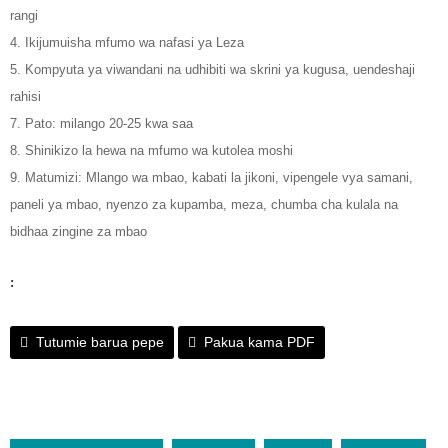
rangi
4. Ikijumuisha mfumo wa nafasi ya Leza
5. Kompyuta ya viwandani na udhibiti wa skrini ya kugusa, uendeshaji
rahisi
7. Pato: milango 20-25 kwa saa
8. Shinikizo la hewa na mfumo wa kutolea moshi
9. Matumizi: Mlango wa mbao, kabati la jikoni, vipengele vya samani,
paneli ya mbao, nyenzo za kupamba, meza, chumba cha kulala na
bidhaa zingine za mbao
:
Tutumie barua pepe
Pakua kama PDF