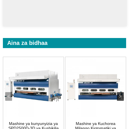
Aina za bidhaa
Mashine ya kunyunyizia ya
Mashine ya Kuchorea
SPD2500D-3D ya Kushikilia
Milango Kiotomatiki ya