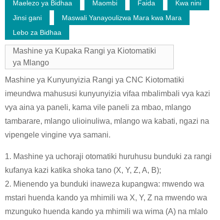
Maelezo ya Bidhaa
Maombi
Faida
Kwa nini
Jinsi gani
Maswali Yanayoulizwa Mara kwa Mara
Lebo za Bidhaa
Mashine ya Kupaka Rangi ya Kiotomatiki
ya Mlango
Mashine ya Kunyunyizia Rangi ya CNC Kiotomatiki
imeundwa mahususi kunyunyizia vifaa mbalimbali vya kazi
vya aina ya paneli, kama vile paneli za mbao, mlango
tambarare, mlango ulioinuliwa, mlango wa kabati, ngazi na
vipengele vingine vya samani.
1. Mashine ya uchoraji otomatiki huruhusu bunduki za rangi
kufanya kazi katika shoka tano (X, Y, Z, A, B);
2. Mienendo ya bunduki inaweza kupangwa: mwendo wa
mstari huenda kando ya mhimili wa X, Y, Z na mwendo wa
mzunguko huenda kando ya mhimili wa wima (A) na mlalo