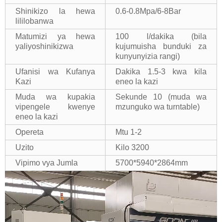
Shinikizo la hewa
0.6-0.8Mpa/6-8Bar
lililobanwa
Matumizi ya hewa
100 l/dakika (bila
yaliyoshinikizwa
kujumuisha bunduki za
kunyunyizia rangi)
Ufanisi wa Kufanya
Dakika 1.5-3 kwa kila
Kazi
eneo la kazi
Muda wa kupakia
Sekunde 10 (muda wa
vipengele kwenye
mzunguko wa turntable)
eneo la kazi
Opereta
Mtu 1-2
Uzito
Kilo 3200
Vipimo vya Jumla
5700*5940*2864mm