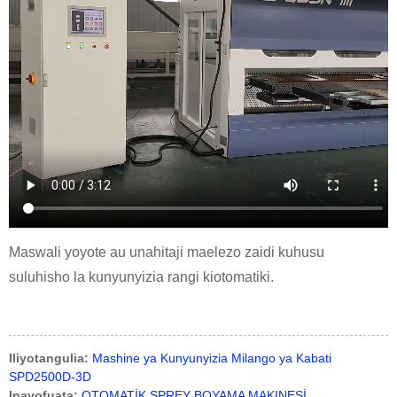
Maswali yoyote au unahitaji maelezo zaidi kuhusu
suluhisho la kunyunyizia rangi kiotomatiki.
Iliyotangulia:
Mashine ya Kunyunyizia Milango ya Kabati
SPD2500D-3D
Inayofuata:
OTOMATİK SPREY BOYAMA MAKINESİ