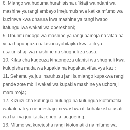
8. Mlango wa huduma hurahisisha ufikiaji wa ndani wa
mashine ya rangi ambayo imejumuishwa katika mfumo wa
kuzimwa kwa dharura kwa mashine ya rangi iwapo
itafunguliwa wakati wa operesheni;
9. Ubunifu mdogo wa mashine ya rangi pamoja na vifaa na
vifaa hupunguza nafasi inayohitajika kwa ajili ya
usakinishaji wa mashine na shughuli za sasa;
10. Kifaa cha kugeuza kinaongeza ufanisi wa shughuli kwa
kufupisha muda wa kupakia na kupakua vifaa vya kazi;
11. Sehemu ya juu inaruhusu jani la mlango kupakwa rangi
pande zote mbili wakati wa kupakia mashine ya uchoraji
mara moja;
12. Kizuizi cha kufungua hufunga na kufungua kiotomatiki
wakati hali ya uendeshaji imewashwa ili kuhakikisha usafi
wa hali ya juu katika eneo la lacquering.
13. Mfumo wa kurejesha rangi kiotomatiki na mfumo wa