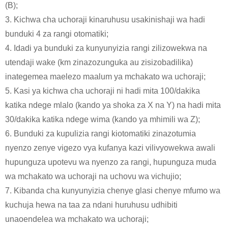
(B);
3. Kichwa cha uchoraji kinaruhusu usakinishaji wa hadi
bunduki 4 za rangi otomatiki;
4. Idadi ya bunduki za kunyunyizia rangi zilizowekwa na
utendaji wake (km zinazozunguka au zisizobadilika)
inategemea maelezo maalum ya mchakato wa uchoraji;
5. Kasi ya kichwa cha uchoraji ni hadi mita 100/dakika
katika ndege mlalo (kando ya shoka za X na Y) na hadi mita
30/dakika katika ndege wima (kando ya mhimili wa Z);
6. Bunduki za kupulizia rangi kiotomatiki zinazotumia
nyenzo zenye vigezo vya kufanya kazi vilivyowekwa awali
hupunguza upotevu wa nyenzo za rangi, hupunguza muda
wa mchakato wa uchoraji na uchovu wa vichujio;
7. Kibanda cha kunyunyizia chenye glasi chenye mfumo wa
kuchuja hewa na taa za ndani huruhusu udhibiti
unaoendelea wa mchakato wa uchoraji;